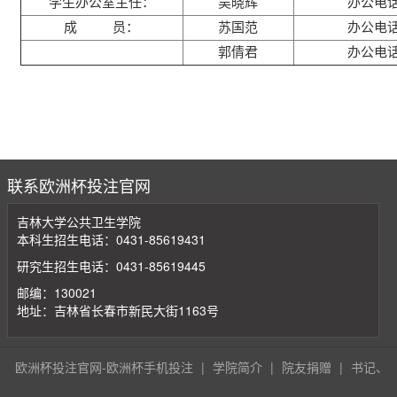
学生办公室主任：
吴晓辉
办公电话：
成 员：
苏国范
办公电话：
郭倩君
办公电话：
联系欧洲杯投注官网
吉林大学公共卫生学院
本科生招生电话：0431-85619431
研究生招生电话：0431-85619445
邮编：130021
地址：吉林省长春市新民大街1163号
欧洲杯投注官网-欧洲杯手机投注
|
学院简介
|
院友捐赠
|
书记、