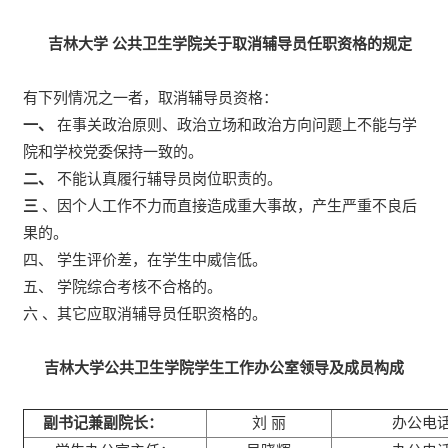
吉林大学
公共卫生学院关于取消辅导员任职资格的规定
有下列情况之一者，取消辅导员资格：
一、
在事关政治原则、政治立场和政治方向问题上不能与学
院和学校党委保持一致的。
二、
不能认真履行辅导员岗位职责的。
三
、因个人工作不力而直接造成重大事故，产生严重不良后
果的。
四、 学生评价差，在学生中威信低。
五、 学院综合考核不合格的。
六 、其它应取消辅导员任职资格的。
吉林大学公共卫生学院学生工作办公室领导及成员构成
副书记兼副院长：
刘 丽
办公电话：