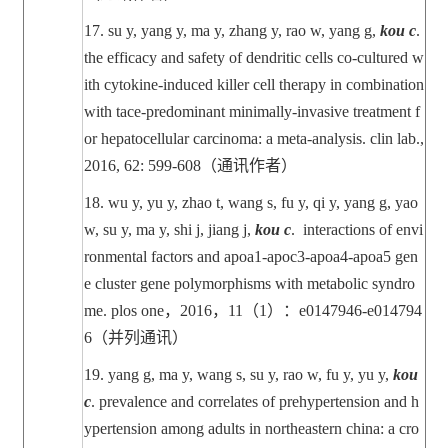
17.
su y, yang y, ma y, zhang y, rao w, yang g,
kou c
.
the efficacy and safety of dendritic cells co-cultured w
ith cytokine-induced killer cell therapy in combination
with tace-predominant minimally-invasive treatment f
or hepatocellular carcinoma: a meta-analysis. clin lab.,
2016, 62: 599-608
（通讯作者）
18.
wu y, yu y, zhao t, wang s, fu y, qi y, yang g, yao
w, su y, ma y, shi j, jiang j,
kou c
. interactions of envi
ronmental factors and apoa1-apoc3-apoa4-apoa5 gen
e cluster gene polymorphisms with metabolic syndro
me. plos one
，
2016
，
11
（
1
）：
e0147946-e014794
6
（并列通讯）
19.
yang g, ma y, wang s, su y, rao w, fu y, yu y,
kou
c
. prevalence and correlates of prehypertension and h
ypertension among adults in northeastern china: a cro