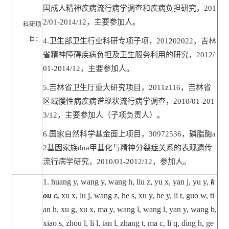
国成人精神疾病流行病学调查和疾病负担研究，
201
2/01-2014/12
，主要参加人。
科研项
目：
4.
卫生部卫生行业科研专项子项，
201202022
，吉林
省精神障碍疾病负担及卫生服务利用的研究，
2012/
01-2014/12
，主要参加人。
5.
吉林省卫生厅重大研究项目，
2011z116
，吉林省
区域慢性病疾病谱现状流行病学调查，
2010/01-201
3/12
，主要参加人（子项负责人）。
6.
国家自然科学基金面上项目，
30972536
，磷脂酶
a
2
基因家族
dna
甲基化与精神分裂症关系的表观遗传
流行病学研究，
2010/01-2012/12
，参加人。
1.
huang y, wang y, wang h, liu z, yu x, yan j, yu y,
k
ou c,
xu x, lu j, wang z, he s, xu y, he y, li t, guo w, ti
an h, xu g, xu x, ma y, wang l, wang l, yan y, wang b,
xiao s, zhou l, li l, tan l, zhang t, ma c, li q, ding h, ge