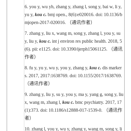
6.
you y, wu yh, zhang y, zhang l, song y, bai w, li y,
yu y,
kou c.
bmj open., 8(6):e020016. doi: 10.1136/b
mjopen-2017-020016.
（通讯作者）
7.
zhang y, liu x, wang m, song y, zhang l, you y, su
y, liu y,
kou c.
int j environ res public health. 2018, 5
(6). pii: e1125. doi: 10.3390/ijerph15061125.
（通讯
作者）
8.
fu y, yu y, wu y, you y, zhang y,
kou c.
dis marker
s. 2017, 2017:1638769. doi: 10.1155/2017/1638769.
（通讯作者）
9.
zhang y, liu y, su y, you y, ma y, yang g, song y, liu
x, wang m, zhang l,
kou c.
bmc psychiatry. 2017, 17
(1):373. doi: 10.1186/s12888-017-1539-0.
（通讯作
者）
10.
zhang l, you y, wu y, zhang y, wang m, song y, li