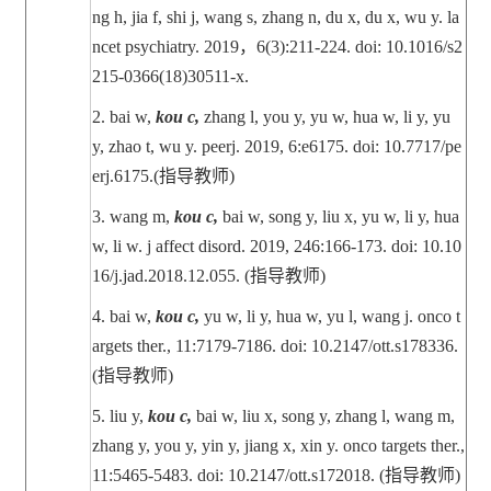
ng h, jia f, shi j, wang s, zhang n, du x, du x, wu y.
la
ncet psychiatry. 2019
，
6(3):211-224. doi: 10.1016/s2
215-0366(18)30511-x.
2.
bai w,
kou c,
zhang l, you y, yu w, hua w, li y, yu
y, zhao t, wu y.
peerj. 2019, 6:e6175. doi: 10.7717/pe
erj.6175.(
指导教师
)
3.
wang m,
kou c,
bai w, song y, liu x, yu w, li y, hua
w, li w.
j affect disord. 2019, 246:166-173. doi: 10.10
16/j.jad.2018.12.055. (
指导教师
)
4.
bai w,
kou c,
yu w, li y, hua w, yu l, wang j.
onco t
argets ther., 11:7179-7186. doi: 10.2147/ott.s178336.
(
指导教师
)
5.
liu y,
kou c,
bai w, liu x, song y, zhang l, wang m,
zhang y, you y, yin y, jiang x, xin y.
onco targets ther.,
11:5465-5483. doi: 10.2147/ott.s172018. (
指导教师
)