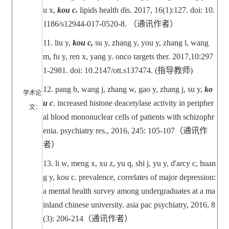
u x,
kou c.
lipids health dis. 2017, 16(1):127. doi: 10.
1186/s12944-017-0520-8.
（通讯作者）
11.
liu y,
kou c,
su y, zhang y, you y, zhang l, wang
m, fu y, ren x, yang y.
onco targets ther. 2017,10:297
1-2981. doi: 10.2147/ott.s137474. (
指导教师
)
12.
pang b, wang j, zhang w, gao y, zhang j, su y,
ko
学术论
u c
. increased histone deacetylase activity in peripher
文：
al blood mononuclear cells of patients with schizophr
enia. psychiatry res., 2016, 245: 105-107
（通讯作
者）
13.
li w, meng x, xu z, yu q, shi j, yu y, d'arcy c, huan
g y, kou c. prevalence, correlates of major depression:
a mental health survey among undergraduates at a ma
inland chinese university. asia pac psychiatry, 2016, 8
(3): 206-214
（通讯作者）