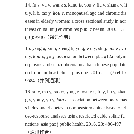
14.
fu y, yu y, wang s, kanu js, you y, liu y, zhang y, li
u y, li b, tao y,
kou c
. menopausal age and chronic dis
eases in elderly women: a cross-sectional study in nor
theast china. int j environ res public health, 2016, 13
(10): e936
（通讯作者）
15.
yang g, xu h, zhang h, yu q, wu y, shi j, rao w, yo
u y,
kou c
, yu y. association between pla2g12a polym
orphisms and schizophrenia in a han chinese populati
on from northeast china. plos one. 2016
，
11 (7):e015
9584
（并列通讯）
16.
su y, ma y, rao w, yang g, wang s, fu y, liu y, zhan
g y, you y, yu y,
kou c
. association between body mas
s index and diabetes in northeastern china: based on d
ose-response analyses using restricted cubic spline fu
nctions. asia pac j public health, 2016, 28: 486-497
（通讯作者）