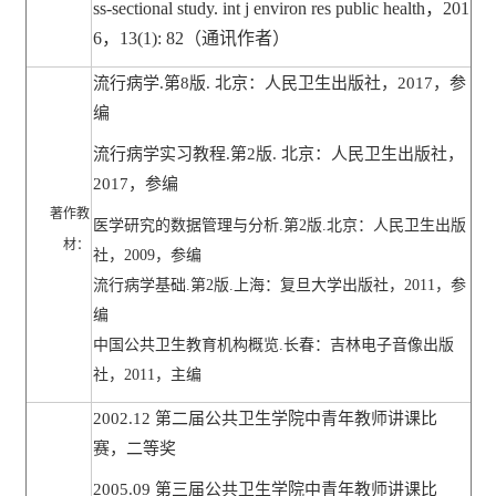
ss-sectional study. int j environ res public health
，
201
6
，
13(1): 82
（通讯作者）
流行病学
.
第
8
版
.
北京：人民卫生出版社，
2017
，参
编
流行病学实习教程
.
第
2
版
.
北京：人民卫生出版社，
2017
，参编
著作教
医学研究的数据管理与分析
.
第
2
版
.
北京：人民卫生出版
材：
社，
2009
，参编
流行病学基础
.
第
2
版
.
上海：复旦大学出版社，
2011
，参
编
中国公共卫生教育机构概览
.
长春：吉林电子音像出版
社，
2011
，主编
2002.12
第二届公共卫生学院中青年教师讲课比
赛，二等奖
2005.09
第三届公共卫生学院中青年教师讲课比