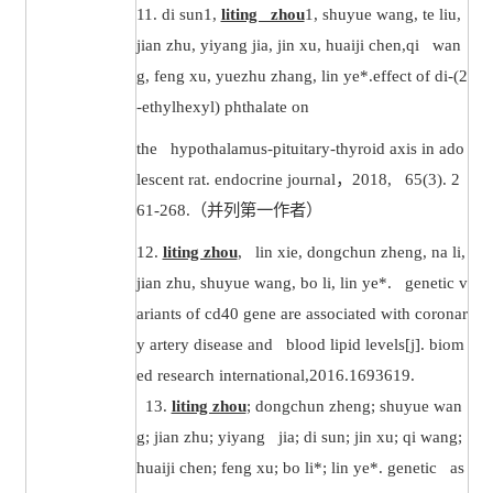
11. di sun1,
liting zhou
1, shuyue wang, te liu,
jian zhu, yiyang jia, jin xu, huaiji chen,qi wan
g, feng xu, yuezhu zhang, lin ye*.effect of di-(2
-ethylhexyl) phthalate on
the hypothalamus-pituitary-thyroid axis in ado
lescent rat. endocrine journal
，
2018, 65(3). 2
61-268.
（并列第一作者）
12.
liting zhou
, lin xie, dongchun zheng, na li,
jian zhu, shuyue wang, bo li, lin ye*. genetic v
ariants of cd40 gene are associated with coronar
y artery disease and blood lipid levels[j]. biom
ed research international,2016.1693619.
13.
liting zhou
; dongchun zheng; shuyue wan
g; jian zhu; yiyang jia; di sun; jin xu; qi wang;
huaiji chen; feng xu; bo li*; lin ye*. genetic as