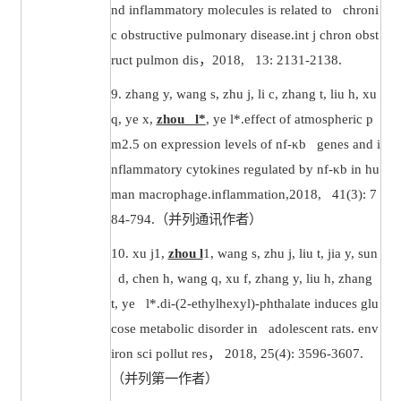
nd inflammatory molecules is related to chroni
c obstructive pulmonary disease.int j chron obst
ruct pulmon dis
，
2018, 13: 2131-2138.
9.
zhang y, wang s, zhu j, li c, zhang t, liu h, xu
q, ye x,
zhou l*
, ye l*.effect of atmospheric p
m2.5 on expression levels of nf-κb genes and i
nflammatory cytokines regulated by nf-κb in hu
man macrophage.inflammation,2018, 41(3): 7
84-794.
（并列通讯作者）
10.
xu j1,
zhou l
1, wang s, zhu j, liu t, jia y, sun
d, chen h, wang q, xu f, zhang y, liu h, zhang
t, ye l*.di-(2-ethylhexyl)-phthalate induces glu
cose metabolic disorder in adolescent rats. env
iron sci pollut res
，
2018, 25(4): 3596-3607.
（并列第一作者）