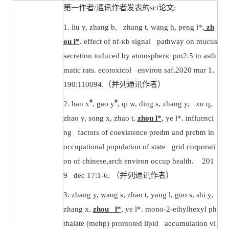
第一作者
/
通讯作者发表的
sci
论文
:
1. liu y, zhang b, zhang t, wang h, peng l*,
zh
ou l*
. effect of nf-κb signal pathway on mucus
secretion induced by atmospheric pm2.5 in asth
matic rats. ecotoxicol environ saf,2020 mar 1,
190:110094.
（并列通讯作者）
#
#
2.
han x
, gao y
, qi w, ding s, zhang y, xu q,
zhao y, song x, zhao t,
zhou l*
, ye l*. influenci
ng factors of coexistence predm and prehtn in
occupational population of state grid corporati
on of chinese,arch environ occup health. 201
9 dec 17:1-6.
（并列通讯作者）
3.
zhang y, wang s, zhao t, yang l, guo s, shi y,
zhang x,
zhou l*
, ye l*. mono-2-ethylhexyl ph
thalate (mehp) promoted lipid accumulation vi