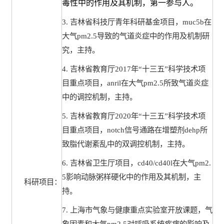
毒性中的作用及其机制，第一参与人。
3.
吉林省科技厅青年科研基金项目，
muc5b
在
大气
pm2.5
导致的气道炎症中的作用及机制研
究，主持。
4.
吉林省教育厅
2017
年“十三五”科学技术项
目重点项目，
anril
在大气
pm2.5
所致气道炎症
中的调控机制，主持。
5.
吉林省教育厅
2020
年“十三五”科学技术项
目重点项目，
notch
信号通路在增塑剂
dehp
所
致脂代谢紊乱中的双调控机制，主持。
6.
吉林省卫生厅项目，
cd40/cd40l
在大气
pm2.
5
影响动脉粥样硬化中的作用及其机制，主
科研项目：
持。
7.
上海市气象与健康重点实验室开放课题，气
象因素和大气
pm2.5
对呼吸系统疾病的影响及