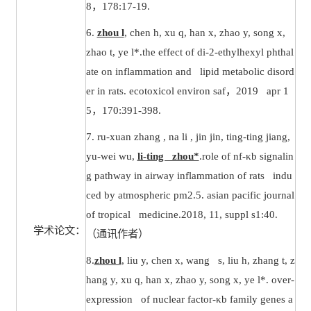
8
，
178:17-19.
6.
zhou l
, chen h, xu q, han x, zhao y, song x,
zhao t, ye l*.the effect of di-2-ethylhexyl phthal
ate on inflammation and lipid metabolic disord
er in rats. ecotoxicol environ saf
，
2019 apr 1
5
，
170:391-398.
7.
ru-xuan zhang , na li , jin jin, ting-ting jiang,
yu-wei wu,
li-ting zhou*
.role of nf-κb signalin
g pathway in airway inflammation of rats indu
ced by atmospheric pm2.5. asian pacific journal
of tropical medicine.2018, 11, suppl s1:40.
学术论文：
（通讯作者）
8.
zhou l
, liu y, chen x, wang s, liu h, zhang t, z
hang y, xu q, han x, zhao y, song x, ye l*. over-
expression of nuclear factor-κb family genes a