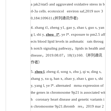
a jak2/stat5 and aggravated oxidative stress in b
rl-3a cells. ecotoxicol environ saf,2019 nov 3
0,184:109611.(
并列通讯作者
)
4.
zhang t1, zheng y1, gao y, zhao t, guo s, yan
g l, shi y,
zhou l*
, ye l*. exposure to pm2.5 aff
ects blood lipid levels in asthmatic rats throug
h notch signaling pathway
。
lipids in health and
disease
，
2019.08.07
，
18(1):160.
（并列通讯
作者）
5.
zhou l
, zheng d, song x, zhu j, qi w, ding s,
zhang y, xu q, han x, zhao y, zhao t, guo s, shi
y, yang l, ye l*. alternated mrna expression of
the genes in chromosome 9p21 is associated wit
h coronary heart disease and genetic variants i
n chromosome 9p21.thromb res
，
2019 mar 2