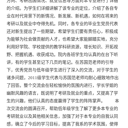
方向、考研出国情况、就业信息等方面对本专业进行了详细
的介绍。为学生们详细讲解了该专业的定位，介绍了各自专
业在时代背景下的新情况、新发展、新机遇，如何在将来的
考研以及就业中夺得先机。同时，各专业的毕业生党员代表
还对新生提出了一些期望，希望学生们要有责任心，积极成
为能够为社会做贡献的人才，也希望大家能脚踏实地，充分
利用好学院、学校提供的教学科研资源，增长知识、开拓视
野、把握机遇、收获成功。院内各班学生均认真的在台下听
讲，有的学生甚至记下几页的笔记。在苏国范老师的引导
下，优秀党员与低年级学生进行了深入的交流，对于学生的
诸多问题，2011级学生代表与苏国范老师均耐心细致地作出
了回答。整个交流会在轻松愉快的氛围内进行，学长学姐的
幽默风趣的语言，既说明了考研及就业的重点，又提高了学
生的兴趣，他们认真的态度赢得了学生的阵阵掌声。 本
次交流会的圆满召开，帮助低年级学生了解了更多本专业的
考研就业以及其他相关信息，加强了对于本专业的自我认同
感，确立了今后的学习目标，提高了我系的学术氛围，使得