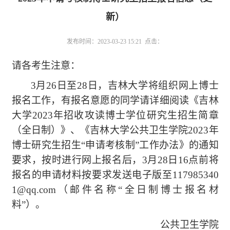
新）
发布时间：2023-03-23 15:21 点击：
请各考生注意：
3月26
日
至
28
日
，
吉林大学将
组织
网上
博士
报名
工作
，
有
报名意愿的同学
请
详细阅读
《
吉林
大学
2023
年招收攻读博士学位研究生招生简章
（全日
制）
》
、《
吉
林大学公共卫生学院
2023
年
博士研究生招生“申请考核制”工
作办法》的
通知
要求，按时进行网上报名后，
3月28日16点
前将
报名
的
申请材料按要求
发送电子版至
117985340
1@qq.com
（邮件名称“
全日制博士
报名材
料
”）。
公共卫生学院