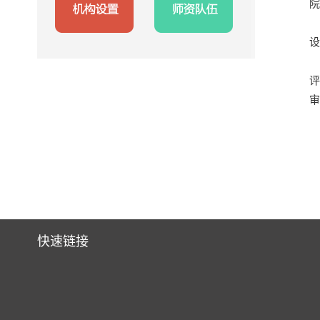
这
审
快速链接