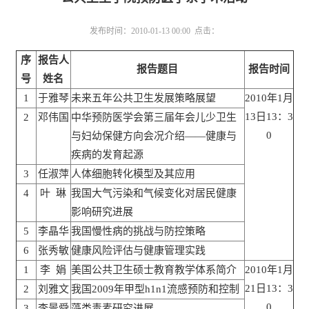
发布时间：2010-01-13 00:00 点击：
序
报告人
报告题目
报告时间
号
姓名
1
于雅琴
未来五年公共卫生发展策略展望
2010年1月
13日13：3
2
邓伟国
中华预防医学会第三届年会儿少卫生
0
与妇幼保健方向会况介绍——健康与
疾病的发育起源
3
任淑萍
人体细胞转化模型及其应用
4
叶
琳
我国大气污染和气候变化对居民健康
影响研究进展
5
李晶华
我国慢性病的挑战与防控策略
6
张秀敏
健康风险评估与健康管理实践
1
李
娟
美国公共卫生硕士教育教学体系简介
2010年1月
21日13：3
2
刘雅文
我国2009年甲型h1n1流感预防和控制
0
3
李景舜
藻类毒素研究进展