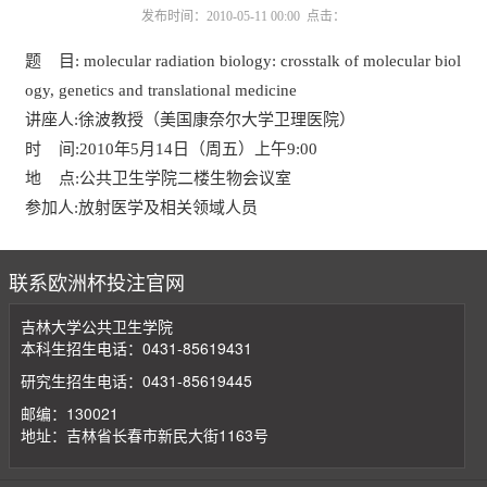
发布时间：2010-05-11 00:00 点击：
题
目
:
molecular radiation biology
: crosstalk of molecular biol
ogy, genetics and translational medicine
讲座人
:
徐波
教授（美国康奈尔大学卫理医院）
时 间
:2010
年
5
月
14
日（周五）
上午
9:00
地 点
:
公共卫生学院二楼生物会议室
参加人
:
放射医学及相关领域人员
联系欧洲杯投注官网
吉林大学公共卫生学院
本科生招生电话：0431-85619431
研究生招生电话：0431-85619445
邮编：130021
地址：吉林省长春市新民大街1163号