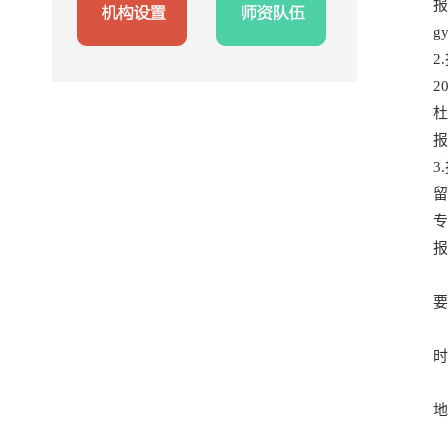
报告
gy
2
2
杜
报告
3
报告
时
地