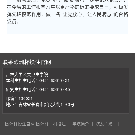
在今后的工作和学习中以更严格的标准要求自己，积极发
挥先锋模范作用，做一名
“让党放心、让人民满意”的合格
党员。
联系欧洲杯投注官网
吉林大学公共卫生学院
本科生招生电话：0431-85619431
研究生招生电话：0431-85619445
邮编：130021
地址：吉林省长春市新民大街1163号
欧洲杯投注官网-欧洲杯手机投注
|
学院简介
|
院友捐赠
| |