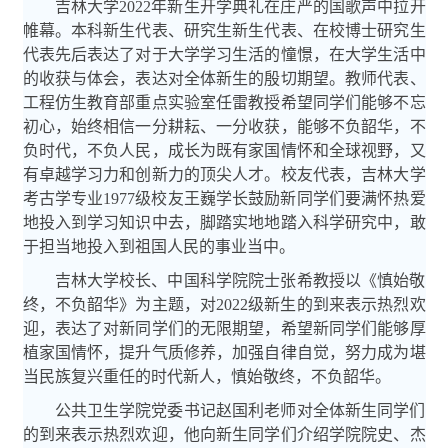
吉林大学
2022
年新生开学典礼在庄严的国歌声中拉开
帷幕。本科新生代表、研究生新生代表、在校博士研究生
代表先后表达了对于大学学习生活的憧憬，在大学生活中
的收获与体会，表达对全体新生的殷切期望。教师代表、
工程仿生教育部重点实验室任雷教授希望同学们能够不忘
初心，始终相信一分耕耘、一分收获，能够不负韶华，不
负时代，不负人民，成长为既有家国情怀和全球视野，又
有卓越学习力和创新力的顶尖人才。校友代表，吉林大学
考古学专业
1977
级校友王巍学长鼓励新同学们要满怀热爱
地投入到学习知识中去，脚踏实地地踏入科学研究中，敢
于担当地投入到祖国人民的事业当中。
吉林大学校长、中国科学院院士张希教授以《慎始敬
终，不负韶华》为主题，对
2022
级新生的到来表示热烈欢
迎，表达了对新同学们的无限期望，希望新同学们能够厚
植家国情怀，提升气质修养，加强自律自觉，努力成为堪
当民族复兴重任的时代新人，慎始敬终，不负韶华。
公共卫生学院党委书记赵国利老师对全体新生同学们
的到来表示热烈欢迎，他向新生同学们介绍学院院史、杰