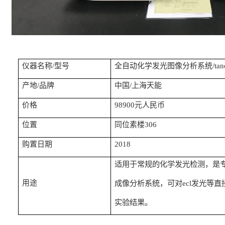
仪器名称
/
型号
全自动化学发光图像分析系统
/ta
产地
/
品牌
中国
/
上海天能
价格
98900
元人民币
位置
同位素楼
306
购置日期
2018
适用于常规的化学发光检测，是
用途
成像分析系统，可对
发光等直
ecl
实验结果。